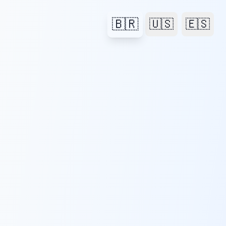
🇧🇷
🇺🇸
🇪🇸