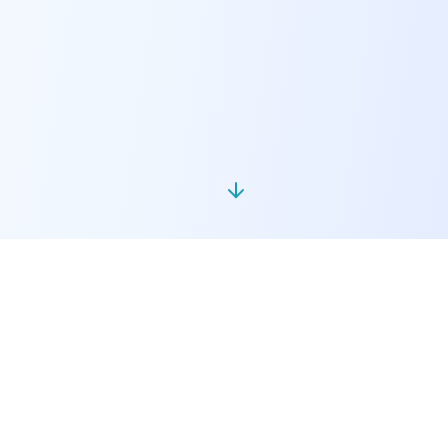
Informações de Contato
📧 lcol@ufu.br
📞 +55 (34) 3230-9536